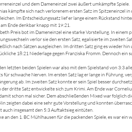
erreneinzel und dem Dameneinzel zwei äußert umkämpfte Spiele.
ias kämpfte sich nach verlorenem ersten Satz im Spitzeneinzel in 
leichen. Im Entscheidungssatz lief er lange einem Rückstand hinter
 am Ende denkbar knapp mit 19:21.
abeth Preis bot im Dameneinzel eine starke Vorstellung. In einem 
ungswechseln verlor sie den ersten Satz, egalisierte im zweiten 
ießlich nach Sätzen ausgleichen. Im dritten Satz ging es wieder hi
ückliche 18:21 Niederlage gegen Franziska Fromm. Dennoch ein su
den letzten beiden Spielen war also mit dem Spielstand von 3:3 all
ts für schwache Nerven. Im ersten Satz lag er lange in Führung, ver
ängerung ab. Im zweiten Satz konnte er sein Spiel besser durchset
 der dritte Satz entwickelte sich zum Krimi. Am Ende war Cornelius
damit schon mal sicher. Dem abschließenden Mixed war folglich d
lin zeigten dabei eine sehr gute Vorstellung und konnten überra
t auch insgesamt den 5:3 Auftaktsieg eintüten.
e an den 1. BC Mühlhausen für die packenden Spiele, es war ein w