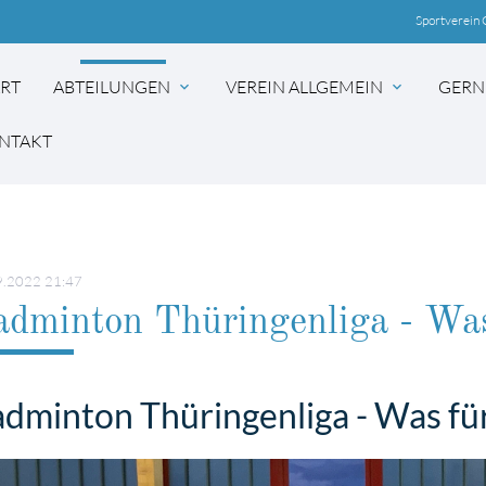
Sportverein 
ART
ABTEILUNGEN
VEREIN ALLGEMEIN
GERN
expand_more
expand_more
NTAKT
9.2022 21:47
dminton Thüringenliga - Was
dminton Thüringenliga - Was für