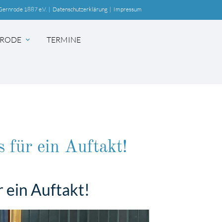
Gernrode 1887 e.V.
|
Datenschutzerklärung
|
Impressum
RODE
TERMINE
expand_more
SUCHEN
 für ein Auftakt!
 ein Auftakt!