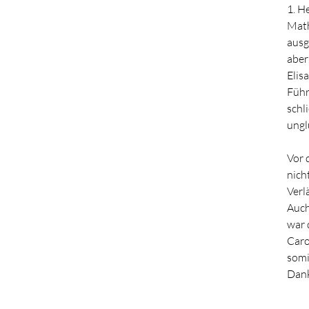
1. H
Math
ausg
aber
Elis
Führ
schl
ungl
Vor 
nich
Verl
Auch
war 
Caro
somi
Dank