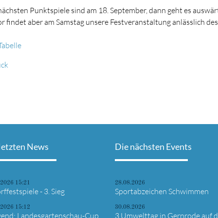
nächsten Punktspiele sind am 18. September, dann geht es auswä
r findet aber am Samstag unsere Festveranstaltung anlässlich des 
Tabelle
ück
letzten News
Die nächsten Events
.2026 15:21
28.08.2026
rffestspiele - 3. Sieg
Sportabzeichen Schwimmen
.2026 15:12
30.08.2026
gend: Landesgartenschau-Cup
3.Umwelttag in Gernrode auf 