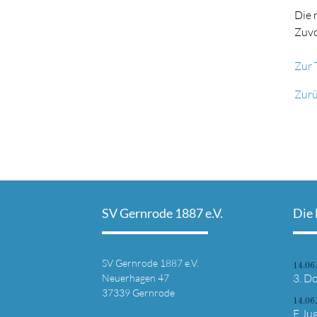
Die 
Zuvo
Zur 
Zur
SV Gernrode 1887 e.V.
Die 
SV Gernrode 1887 e.V.
14.06
3. Do
Neuerhagen 47
37339 Gernrode
14.06
F Ju