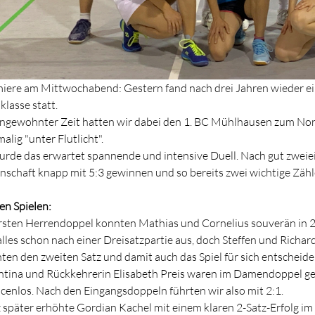
iere am Mittwochabend: Gestern fand nach drei Jahren wieder ei
klasse statt.
ngewohnter Zeit hatten wir dabei den 1. BC Mühlhausen zum Nord
alig "unter Flutlicht".
urde das erwartet spannende und intensive Duell. Nach gut zwe
schaft knapp mit 5:3 gewinnen und so bereits zwei wichtige Zähl
en Spielen:
rsten Herrendoppel konnten Mathias und Cornelius souverän in 
alles schon nach einer Dreisatzpartie aus, doch Steffen und Richa
ten den zweiten Satz und damit auch das Spiel für sich entscheide
ntina und Rückkehrerin Elisabeth Preis waren im Damendoppel ge
cenlos. Nach den Eingangsdoppeln führten wir also mit 2:1.
 später erhöhte Gordian Kachel mit einem klaren 2-Satz-Erfolg im 2