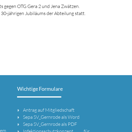
rts gegen OTG Gera 2 und Jena Zwätzen.
30-jährigen Jubiläums der Abteilung statt.
Wichtige Formulare
Antrag auf Mitgliedschaft
Sepa SV_Gernrode als Word
Sepa SV_Gernrode als PDF
dem
Infektionsschutzkonzept für