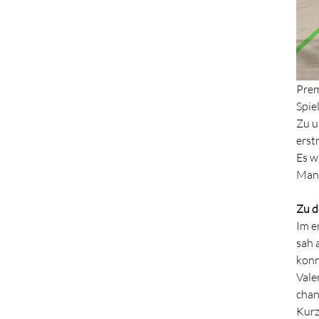
Prem
Spiel
Zu u
erstm
Es w
Mann
Zu d
Im e
sah 
konn
Vale
chan
Kurz