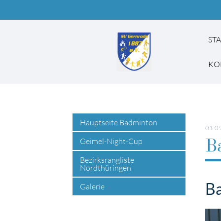
ST
KO
Suchbegriffe
Hauptseite Badminton
01.0
Geimel-Night-Cup
Ba
Bezirksrangliste
Nordthüringen
Ba
Galerie