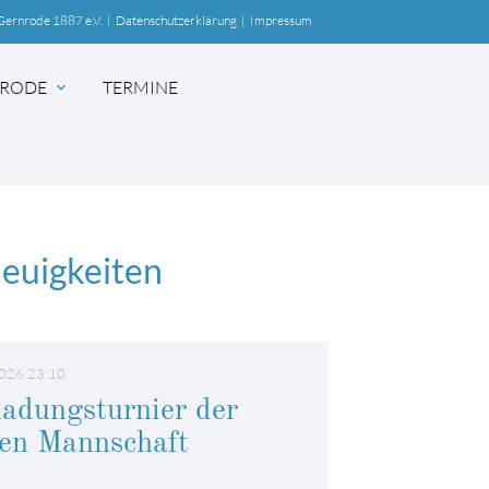
Gernrode 1887 e.V.
|
Datenschutzerklärung
|
Impressum
RODE
TERMINE
expand_more
Neuigkeiten
SUCHEN
026 23:10
ladungsturnier der
ten Mannschaft