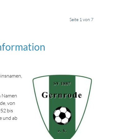
Seite 1 von 7
nformation
einsnamen,
em Namen
de, von
52 bis
e und ab