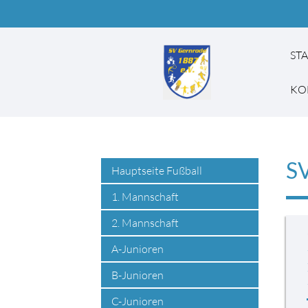
ST
KO
SV
Suchbegriffe
Hauptseite Fußball
1. Mannschaft
2. Mannschaft
A-Junioren
B-Junioren
C-Junioren