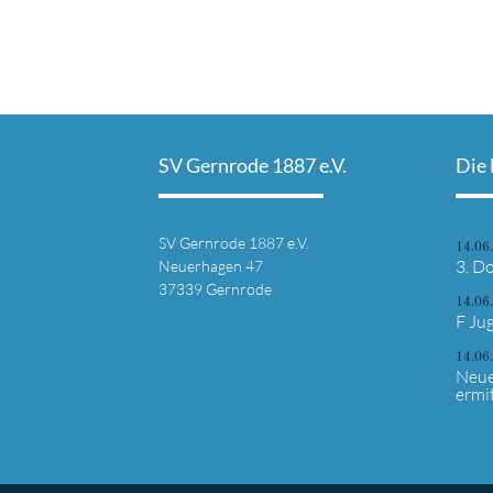
SV Gernrode 1887 e.V.
Die 
SV Gernrode 1887 e.V.
14.06
3. Do
Neuerhagen 47
37339 Gernrode
14.06
F Ju
14.06
Neue
ermit