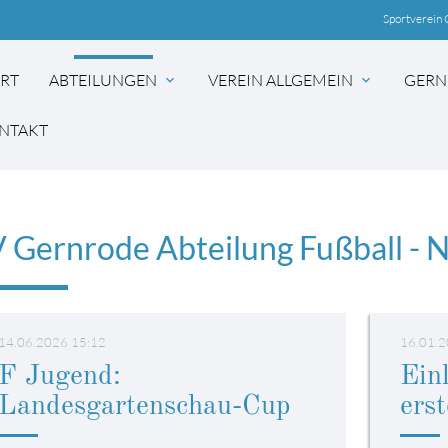
Sportverein 
ART
ABTEILUNGEN
VEREIN ALLGEMEIN
GERN
expand_more
expand_more
NTAKT
 Gernrode Abteilung Fußball - 
14.06.2026 15:12
16.01.2
F Jugend:
Ein
Landesgartenschau-Cup
ers