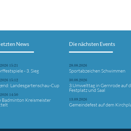
letzten News
Die nächsten Events
.2026 15:21
28.08.2026
rffestspiele - 3. Sieg
Sportabzeichen Schwimmen
.2026 15:12
30.08.2026
gend: Landesgartenschau-Cup
3.Umwelttag in Gernrode auf 
Festplatz und Saal
.2026 14:50
 Badminton Kreismeister
13.09.2026
telt
Gemeindefest auf dem Kirchpl