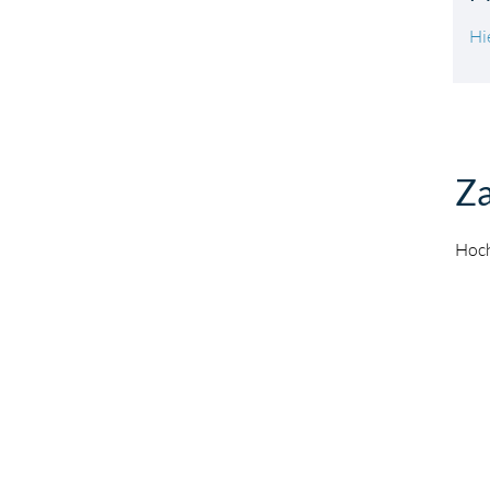
Hi
Za
Hoch