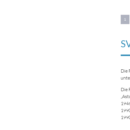
1
SV
Die 
unte
Die 
„Ast
1946
1990
1990