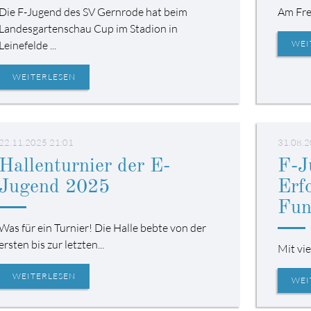
Die F-Jugend des SV Gernrode hat beim
Am Frei
Landesgartenschau Cup im Stadion in
Leinefelde ...
WEI
WEITERLESEN
22.11.2025 21:01
31.08.2
Hallenturnier der E-
F-J
Jugend 2025
Erfo
Fun
Was für ein Turnier! Die Halle bebte von der
ersten bis zur letzten...
Mit vie
WEITERLESEN
WEI