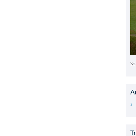
Sp
A
T