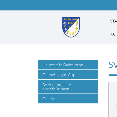
ST
KO
SV
Suchbegriffe
Hauptseite Badminton
Geimel-Night-Cup
Bezirksrangliste
Nordthüringen
Galerie