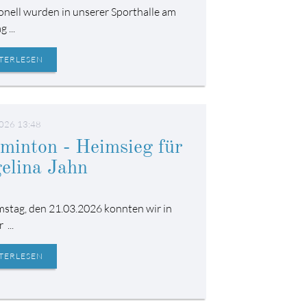
ionell wurden in unserer Sporthalle am
 ...
TERLESEN
026 13:48
minton - Heimsieg für
elina Jahn
stag, den 21.03.2026 konnten wir in
 ...
TERLESEN