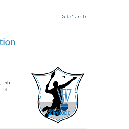
Seite 1 von 19
tion
leiter.
 Tel