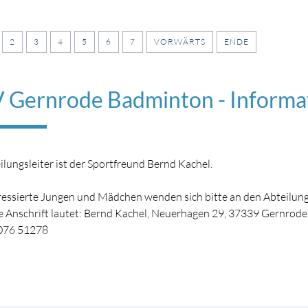
2
3
4
5
6
7
VORWÄRTS
ENDE
 Gernrode Badminton - Informa
ilungsleiter ist der Sportfreund Bernd Kachel.
ressierte Jungen und Mädchen wenden sich bitte an den Abteilungs
e Anschrift lautet: Bernd Kachel, Neuerhagen 29, 37339 Gernrode,
076 51278