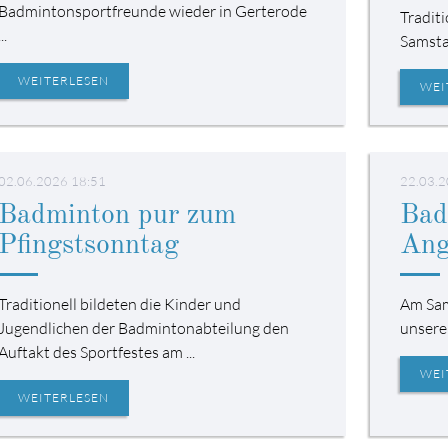
Badmintonsportfreunde wieder in Gerterode
Tradit
...
Samstag
WEITERLESEN
WEI
02.06.2026 18:51
22.03.2
Badminton pur zum
Bad
Pfingstsonntag
Ang
Traditionell bildeten die Kinder und
Am Sam
Jugendlichen der Badmintonabteilung den
unserer
Auftakt des Sportfestes am ...
WEI
WEITERLESEN