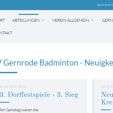
Sportverein 
ART
ABTEILUNGEN
VEREIN ALLGEMEIN
GERN
expand_more
expand_more
NTAKT
 Gernrode Badminton - Neuigke
14.06.2026 15:21
14.06.2
3. Dorffestspiele - 3. Sieg
Neu
Kre
Am Samstag waren die