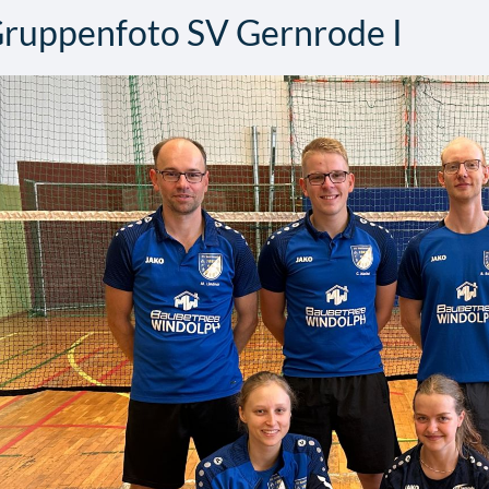
ruppenfoto SV Gernrode I