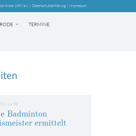
Gernrode 1887 e.V.
|
Datenschutzerklärung
|
Impressum
RODE
TERMINE
expand_more
iten
SUCHEN
026 14:50
e Badminton
ismeister ermittelt