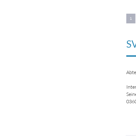
1
SV
Abte
Inte
Sein
036