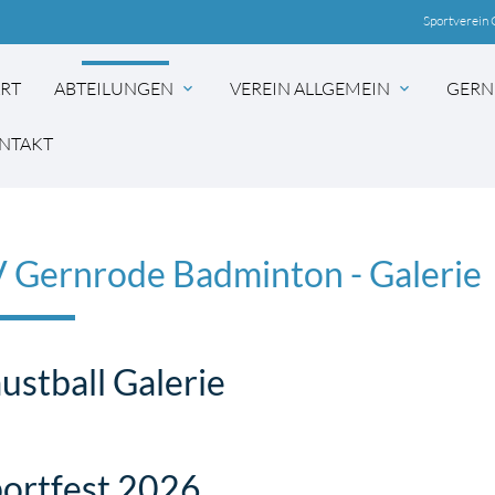
Sportverein 
ART
ABTEILUNGEN
VEREIN ALLGEMEIN
GERN
expand_more
expand_more
NTAKT
 Gernrode Badminton - Galerie
ustball Galerie
ortfest 2026