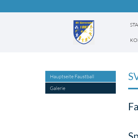
ST
KO
SV
Suchbegriffe
Hauptseite Faustball
Galerie
Fa
Sp