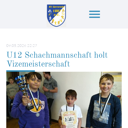
menu
Suchbegriffe
SUCHEN
09.05.2026 22:27
U12 Schachmannschaft holt
Vizemeisterschaft