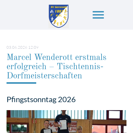
menu
Suchbegriffe
SUCHEN
03.06.2026 12:09
Marcel Wenderott erstmals
erfolgreich – Tischtennis-
Dorfmeisterschaften
Pfingstsonntag 2026